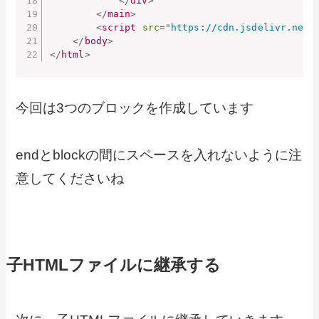
</
div
>
</
main
>
<
script
src
=
"
https://cdn.jsdelivr.net/
</
body
>
</
html
>
今回は3つのブロックを作成しています
endとblockの間にスペースを入れないように注
意してくださいね
子HTMLファイルに継承する