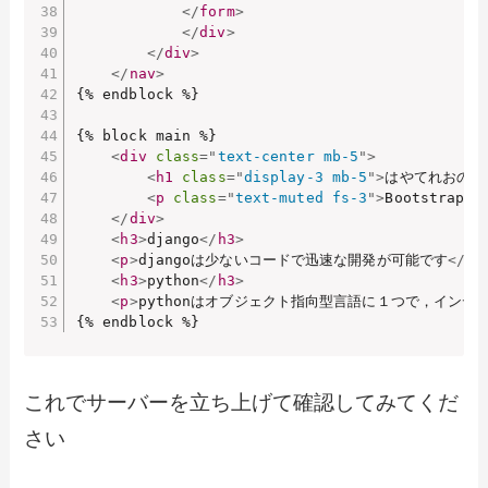
</
form
>
</
div
>
</
div
>
</
nav
>
{% endblock %}

{% block main %}

<
div
class
=
"
text-center mb-5
"
>
<
h1
class
=
"
display-3 mb-5
"
>
はやてれおのdja
<
p
class
=
"
text-muted fs-3
"
>
Bootstra
</
div
>
<
h3
>
django
</
h3
>
<
p
>
djangoは少ないコードで迅速な開発が可能です
</
p
>
<
h3
>
python
</
h3
>
<
p
>
pythonはオブジェクト指向型言語に１つで，インデ
{% endblock %}
これでサーバーを立ち上げて確認してみてくだ
さい