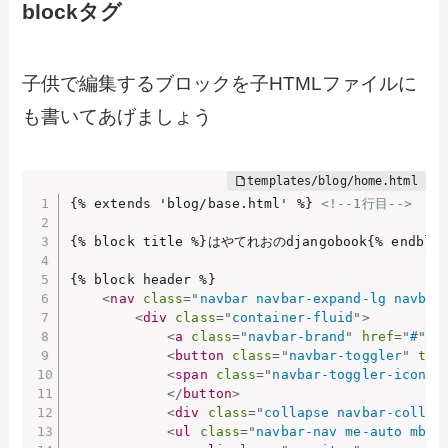
blockタグ
子供で編集するブロックを子HTMLファイルに
も書いてあげましょう
{% extends 'blog/base.html' %} 
<!--1行目-->
{% block title %}はやてれおのdjangobook{% endblock
{% block header %}

<
nav
class
=
"
navbar navbar-expand-lg navbar
<
div
class
=
"
container-fluid
"
>
<
a
class
=
"
navbar-brand
"
href
=
"
#
"
>
N
<
button
class
=
"
navbar-toggler
"
typ
<
span
class
=
"
navbar-toggler-icon
"
>
</
button
>
<
div
class
=
"
collapse navbar-collap
<
ul
class
=
"
navbar-nav me-auto mb-2