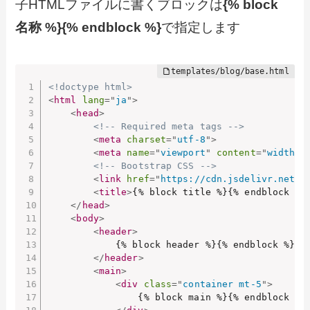
子HTMLファイルに書くブロックは
{% block
名称 %}{% endblock %}
で指定します
<!doctype html>
<
html
lang
=
"
ja
"
>
<
head
>
<!-- Required meta tags -->
<
meta
charset
=
"
utf-8
"
>
<
meta
name
=
"
viewport
"
content
=
"
width=d
<!-- Bootstrap CSS -->
<
link
href
=
"
https://cdn.jsdelivr.net/n
<
title
>
{% block title %}{% endblock %}
</
head
>
<
body
>
<
header
>
            {% block header %}{% endblock %}

</
header
>
<
main
>
<
div
class
=
"
container mt-5
"
>
                {% block main %}{% endblock %}
