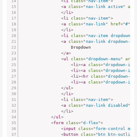
<
li
class
=
"
nav-item
"
>
<
a
class
=
"
nav-link active
"
ari
</
li
>
<
li
class
=
"
nav-item
"
>
<
a
class
=
"
nav-link
"
href
=
"
#
"
>
L
</
li
>
<
li
class
=
"
nav-item dropdown
"
>
<
a
class
=
"
nav-link dropdown-to
                    Dropdown

</
a
>
<
ul
class
=
"
dropdown-menu
"
aria
<
li
>
<
a
class
=
"
dropdown-ite
<
li
>
<
a
class
=
"
dropdown-ite
<
li
>
<
hr
class
=
"
dropdown-di
<
li
>
<
a
class
=
"
dropdown-ite
</
ul
>
</
li
>
<
li
class
=
"
nav-item
"
>
<
a
class
=
"
nav-link disabled
"
h
</
li
>
</
ul
>
<
form
class
=
"
d-flex
"
>
<
input
class
=
"
form-control me-
<
button
class
=
"
btn btn-outline