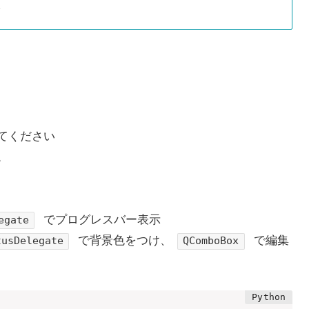
…
てください
。
でプログレスバー表示
egate
で背景色をつけ、
で編集
tusDelegate
QComboBox