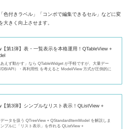
「色付きラベル」「コンボで編集できるセル」などに変
を大きく向上させます。
/View【第1弾】表・一覧表示を本格運用！QTableView +
del
えず動かす」なら QTableWidget が手軽ですが、大量デー
DB/API）・再利用性 を考えると Model/View 方式が圧倒的に
/View【第3弾】シンプルなリスト表示！QListView +
扱う QTreeView + QStandardItemModel を解説しま
プルに「リスト表示」を作れる QListView +