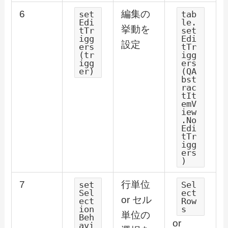
6
編集の
set
tab
Edi
le.
挙動を
tTr
set
igg
Edi
設定
ers
tTr
(tr
igg
igg
ers
er)
(QA
bst
rac
tIt
emV
iew
.No
Edi
tTr
igg
ers
)
7
行単位
set
Sel
Sel
ect
or セル
ect
Row
ion
s
単位の
Beh
or
avi