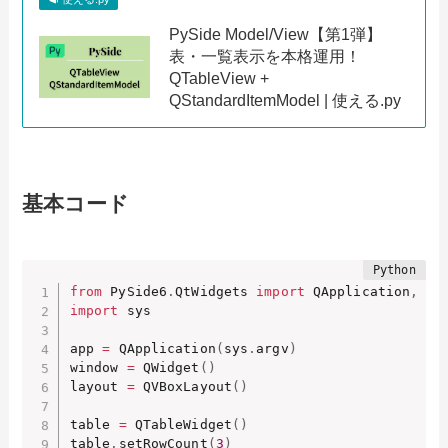
PySide Model/View【第1弾】
表・一覧表示を本格運用！
QTableView +
QStandardItemModel | 使える.py
基本コード
from
 PySide6
.
QtWidgets 
import
 QApplication
,
 QW
import
 sys

app 
=
 QApplication
(
sys
.
argv
)
window 
=
 QWidget
(
)
layout 
=
 QVBoxLayout
(
)
table 
=
 QTableWidget
(
)
table
.
setRowCount
(
3
)