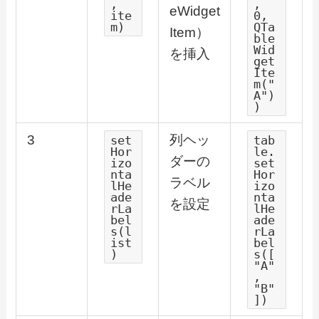
,
,
eWidget
ite
0,
m)
QTa
Item）
ble
Wid
を挿入
get
Ite
m("
A")
)
3
列ヘッ
set
tab
Hor
le.
ダーの
izo
set
nta
Hor
ラベル
lHe
izo
ade
nta
を設定
rLa
lHe
bel
ade
s(l
rLa
ist
bel
)
s([
"A"
,
"B"
])