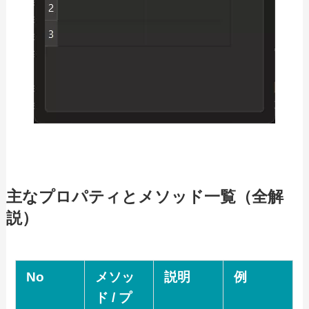
主なプロパティとメソッド一覧（全解
説）
No
メソッ
説明
例
ド / プ