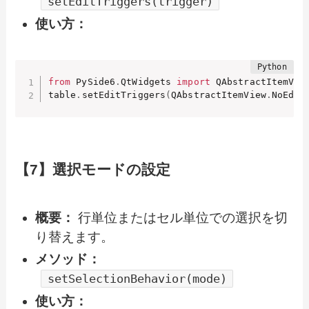
setEditTriggers(trigger)
使い方：
from
 PySide6
.
QtWidgets 
import
 QAbstractItemView
table
.
setEditTriggers
(
QAbstractItemView
.
NoEdit
【7】選択モードの設定
概要：
行単位またはセル単位での選択を切
り替えます。
メソッド：
setSelectionBehavior(mode)
使い方：