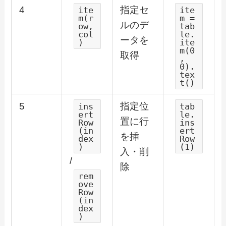
4
指定セ
ite
ite
m(r
m =
ルのデ
ow,
tab
col
le.
ータを
)
ite
m(0
取得
,
0).
tex
t()
5
指定位
ins
tab
ert
le.
置に行
Row
ins
(in
ert
を挿
dex
Row
)
(1)
入・削
/
除
rem
ove
Row
(in
dex
)