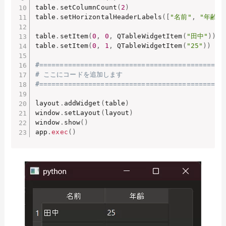
table
.
setColumnCount
(
2
)
table
.
setHorizontalHeaderLabels
(
[
"名前"
,
"年齢"
]
table
.
setItem
(
0
,
0
,
 QTableWidgetItem
(
"田中"
)
)
table
.
setItem
(
0
,
1
,
 QTableWidgetItem
(
"25"
)
)
#=============================================
# ここにコードを追加します
#=============================================
layout
.
addWidget
(
table
)
window
.
setLayout
(
layout
)
window
.
show
(
)
app
.
exec
(
)