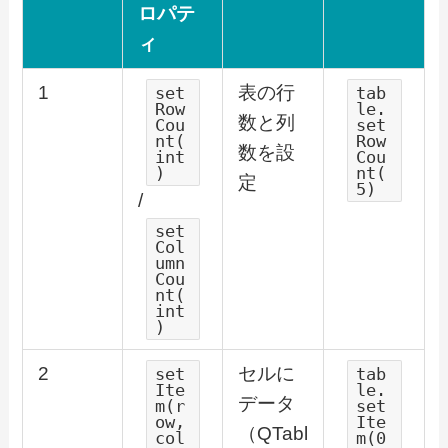
ロパテ
ィ
1
表の行
set
tab
Row
le.
数と列
Cou
set
nt(
Row
数を設
int
Cou
)
nt(
定
5)
/
set
Col
umn
Cou
nt(
int
)
2
セルに
set
tab
Ite
le.
データ
m(r
set
ow,
Ite
（QTabl
col
m(0