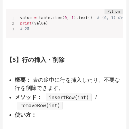
value 
=
 table
.
item
(
0
,
1
)
.
text
(
)
# (0, 1) の
print
(
value
)
# 25
【5】行の挿入・削除
概要：
表の途中に行を挿入したり、不要な
行を削除できます。
メソッド：
/
insertRow(int)
removeRow(int)
使い方：