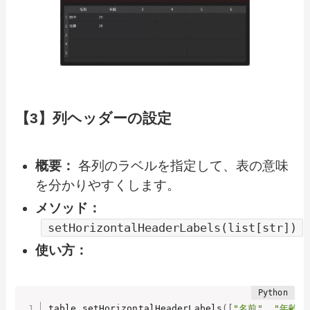
【3】列ヘッダーの設定
概要：
各列のラベルを指定して、表の意味
を分かりやすくします。
メソッド：
setHorizontalHeaderLabels(list[str])
使い方：
table
.
setHorizontalHeaderLabels
(
[
"名前"
,
"年齢"
,