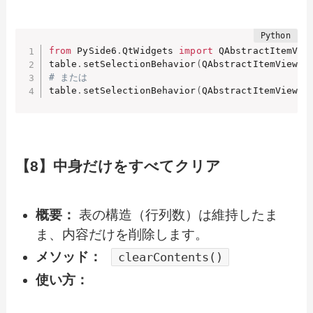
from
 PySide6
.
QtWidgets 
import
 QAbstractItemView
table
.
setSelectionBehavior
(
QAbstractItemView
.
S
# または
table
.
setSelectionBehavior
(
QAbstractItemView
.
S
【8】中身だけをすべてクリア
概要：
表の構造（行列数）は維持したま
ま、内容だけを削除します。
メソッド：
clearContents()
使い方：