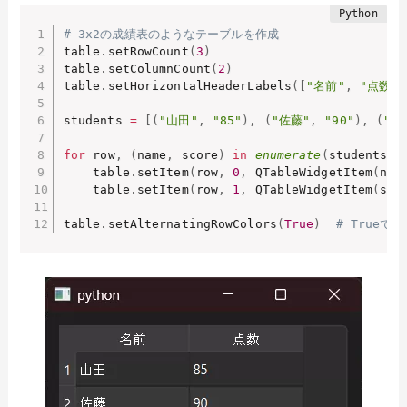
# 3x2の成績表のようなテーブルを作成
table
.
setRowCount
(
3
)
table
.
setColumnCount
(
2
)
table
.
setHorizontalHeaderLabels
(
[
"名前"
,
"点数"
]
students 
=
[
(
"山田"
,
"85"
)
,
(
"佐藤"
,
"90"
)
,
(
"鈴
for
 row
,
(
name
,
 score
)
in
enumerate
(
students
)
:
    table
.
setItem
(
row
,
0
,
 QTableWidgetItem
(
nam
    table
.
setItem
(
row
,
1
,
 QTableWidgetItem
(
sco
table
.
setAlternatingRowColors
(
True
)
# TrueでO