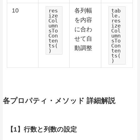
10
各列幅
res
tab
ize
le.
を内容
Col
res
umn
ize
に合わ
sTo
Col
Con
umn
せて自
ten
sTo
ts(
Con
動調整
)
ten
ts(
)
各プロパティ・メソッド 詳細解説
【1】行数と列数の設定