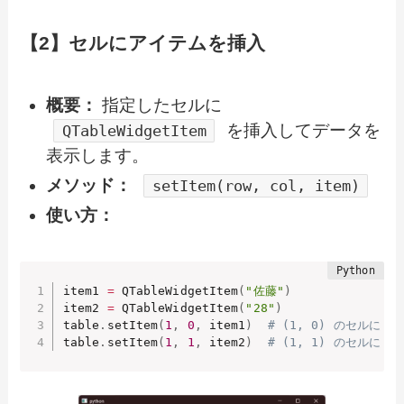
【2】セルにアイテムを挿入
概要：
指定したセルに
を挿入してデータを
QTableWidgetItem
表示します。
メソッド：
setItem(row, col, item)
使い方：
item1 
=
 QTableWidgetItem
(
"佐藤"
)
item2 
=
 QTableWidgetItem
(
"28"
)
table
.
setItem
(
1
,
0
,
 item1
)
# (1, 0) のセルに
table
.
setItem
(
1
,
1
,
 item2
)
# (1, 1) のセルに「