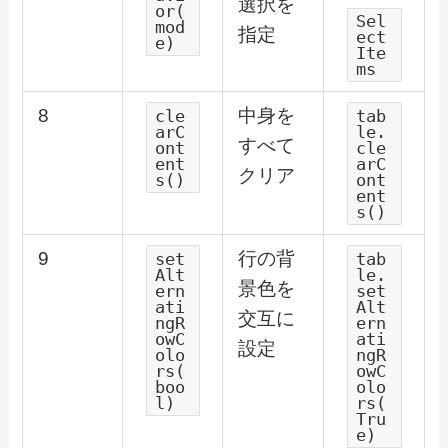
選択を
or(
Sel
mod
指定
ect
e)
Ite
ms
8
中身を
cle
tab
arC
le.
すべて
ont
cle
ent
arC
クリア
s()
ont
ent
s()
9
行の背
set
tab
Alt
le.
景色を
ern
set
ati
Alt
交互に
ngR
ern
owC
ati
設定
olo
ngR
rs(
owC
boo
olo
l)
rs(
Tru
e)