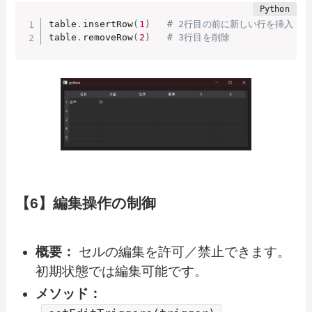
table
.
insertRow
(
1
)
# 2行目の前に新しい行を挿入
table
.
removeRow
(
2
)
# 3行目を削除
【6】編集操作の制御
概要：
セルの編集を許可／禁止できます。
初期状態では編集可能です。
メソッド：