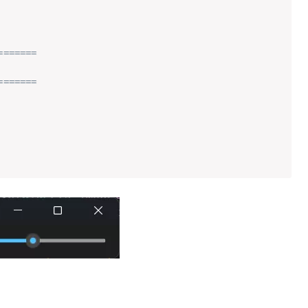
=======
=======