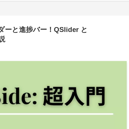
ーと進捗バー！QSlider と
解説