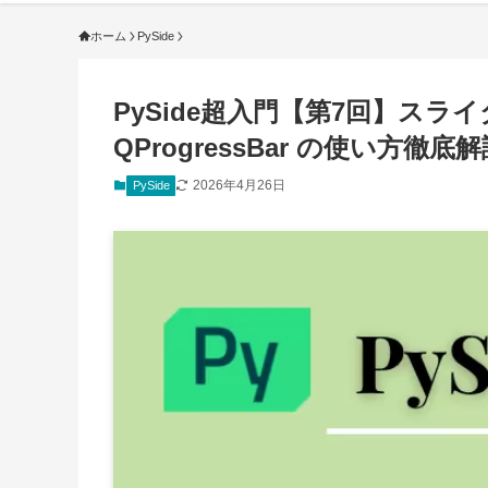
ホーム
PySide
PySide超入門【第7回】スライダ
QProgressBar の使い方徹底
2026年4月26日
PySide