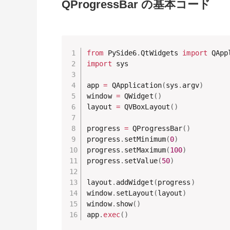
QProgressBar の基本コード
from
 PySide6
.
QtWidgets 
import
 QApp
import
 sys

app 
=
 QApplication
(
sys
.
argv
)
window 
=
 QWidget
(
)
layout 
=
 QVBoxLayout
(
)
progress 
=
 QProgressBar
(
)
progress
.
setMinimum
(
0
)
progress
.
setMaximum
(
100
)
progress
.
setValue
(
50
)
layout
.
addWidget
(
progress
)
window
.
setLayout
(
layout
)
window
.
show
(
)
app
.
exec
(
)