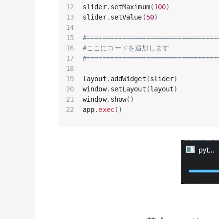
slider
.
setMaximum
(
100
)
slider
.
setValue
(
50
)
#=================================
#ここにコードを追加します
#=================================
layout
.
addWidget
(
slider
)
window
.
setLayout
(
layout
)
window
.
show
(
)
app
.
exec
(
)