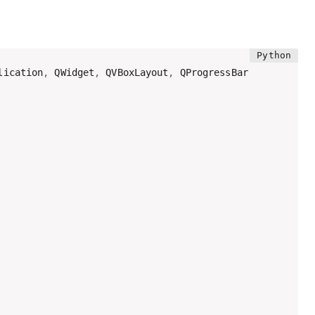
lication
,
 QWidget
,
 QVBoxLayout
,