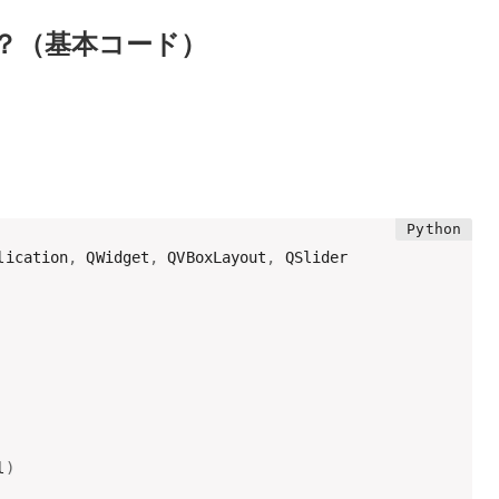
arとは？（基本コード）
lication
,
 QWidget
,
 QVBoxLayout
,
l
)