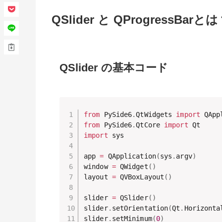
QSlider と QProgressB
QSlider の基本コード
from
 PySide6
.
QtWidgets 
import
 QApp
from
 PySide6
.
QtCore 
import
import
 sys

app 
=
 QApplication
(
sys
.
argv
)
window 
=
 QWidget
(
)
layout 
=
 QVBoxLayout
(
)
slider 
=
 QSlider
(
)
slider
.
setOrientation
(
Qt
.
Horizonta
slider
.
setMinimum
(
0
)