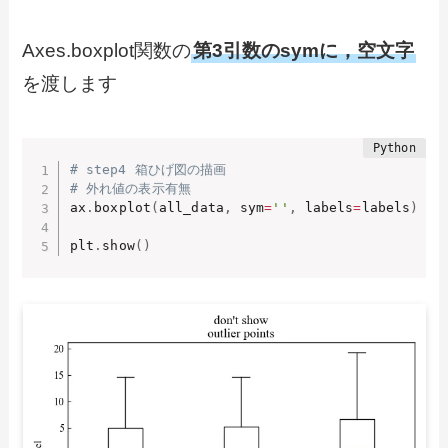
Axes.boxplot関数の
第3引数のsymに，空文字
を渡します
# step4 箱ひげ図の描画
# 外れ値の表示有無
ax
.
boxplot
(
all_data
,
 sym
=
''
,
 labels
=
labels
)
plt
.
show
(
)