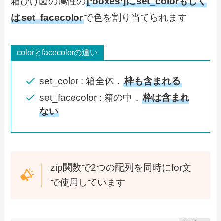
箱ひげ図の属性の
[‘boxes’]に
set_colorもしく
は
set_facecolor
で色を割り当てられます
colorとfacecolorの違い
set_color : 箱全体．
枠も含まれる
set_facecolor : 箱の中．
枠は含まれ
ない
zip関数で2つの配列を同時にfor文
で使用しています