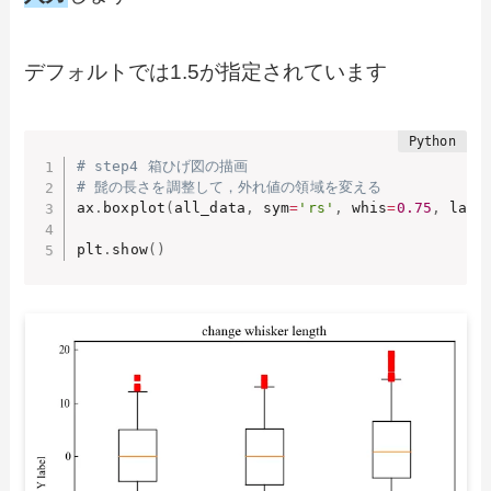
デフォルトでは1.5が指定されています
# step4 箱ひげ図の描画
# 髭の長さを調整して，外れ値の領域を変える
ax
.
boxplot
(
all_data
,
 sym
=
'rs'
,
 whis
=
0.75
,
 labe
plt
.
show
(
)