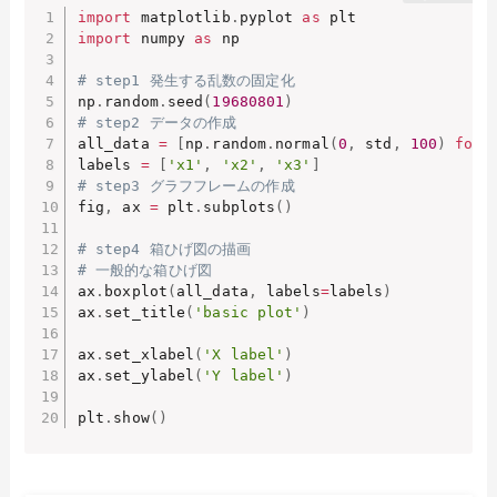
import
 matplotlib
.
pyplot 
as
import
 numpy 
as
 np

# step1 発生する乱数の固定化
np
.
random
.
seed
(
19680801
)
# step2 データの作成
all_data 
=
[
np
.
random
.
normal
(
0
,
 std
,
100
)
for
 
labels 
=
[
'x1'
,
'x2'
,
'x3'
]
# step3 グラフフレームの作成
fig
,
 ax 
=
 plt
.
subplots
(
)
# step4 箱ひげ図の描画
# 一般的な箱ひげ図
ax
.
boxplot
(
all_data
,
 labels
=
labels
)
ax
.
set_title
(
'basic plot'
)
ax
.
set_xlabel
(
'X label'
)
ax
.
set_ylabel
(
'Y label'
)
plt
.
show
(
)