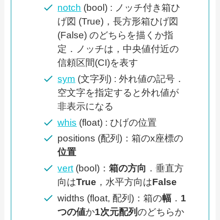
notch
(bool) : ノッチ付き箱ひ
げ図 (True)，長方形箱ひげ図
(False) のどちらを描くか指
定．ノッチは，中央値付近の
信頼区間(CI)を表す
sym
(文字列) : 外れ値の記号．
空文字を指定すると外れ値が
非表示になる
whis
(float) : ひげの位置
positions (配列)：箱のx座標の
位置
vert
(bool)：
箱の方向
．垂直方
向は
True
，水平方向は
False
widths (float, 配列)：箱の
幅
．
1
つの値
か
1次元配列
のどちらか