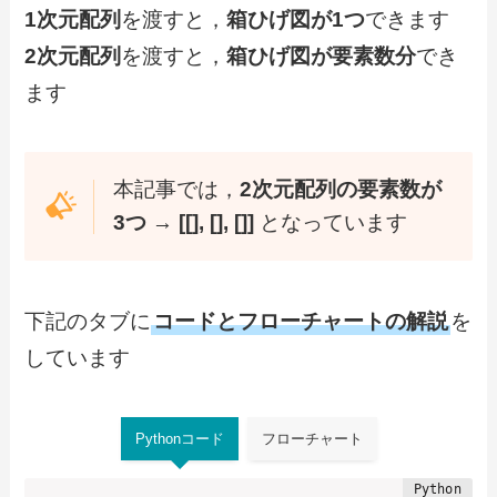
1次元配列
を渡すと，
箱ひげ図が1つ
できます
2次元配列
を渡すと，
箱ひげ図が要素数分
でき
ます
本記事では，
2次元配列の要素数が
3つ
→
[[], [], []]
となっています
下記のタブに
コードとフローチャートの解説
を
しています
Pythonコード
フローチャート