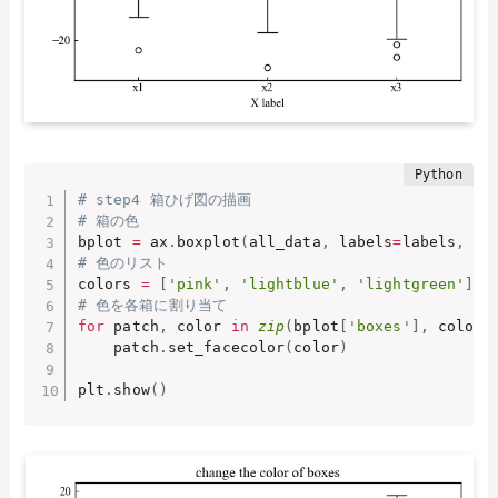
# step4 箱ひげ図の描画
# 箱の色
bplot 
=
 ax
.
boxplot
(
all_data
,
 labels
=
labels
,
 pa
# 色のリスト
colors 
=
[
'pink'
,
'lightblue'
,
'lightgreen'
]
# 色を各箱に割り当て
for
 patch
,
 color 
in
zip
(
bplot
[
'boxes'
]
,
 colors
    patch
.
set_facecolor
(
color
)
plt
.
show
(
)