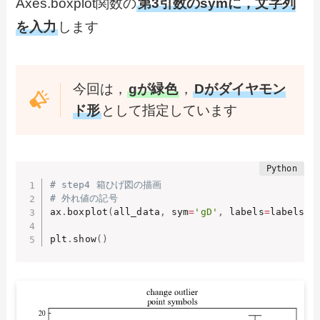
Axes.boxplot関数の
第3引数のsymに，文字列
を入力
します
今回は，
gが緑色
，
Dがダイヤモン
ド形
として指定しています
# step4 箱ひげ図の描画
# 外れ値の記号
ax
.
boxplot
(
all_data
,
 sym
=
'gD'
,
 labels
=
labels
)
plt
.
show
(
)