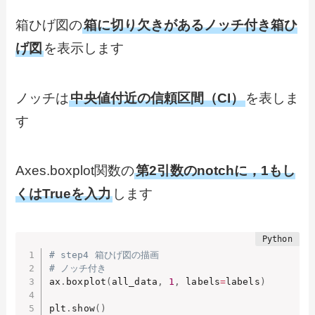
箱ひげ図の
箱に切り欠きがあるノッチ付き箱ひ
げ図
を表示します
ノッチは
中央値付近の信頼区間（CI）
を表しま
す
Axes.boxplot関数の
第2引数のnotchに，1もし
くはTrueを入力
します
# step4 箱ひげ図の描画
# ノッチ付き
ax
.
boxplot
(
all_data
,
1
,
 labels
=
labels
)
plt
.
show
(
)