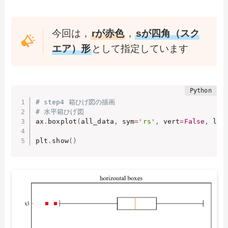
今回は，
rが赤色
，
sが四角（スク
エア）形
として指定しています
# step4 箱ひげ図の描画
# 水平箱ひげ図
ax
.
boxplot
(
all_data
,
 sym
=
'rs'
,
 vert
=
False
,
 lab
plt
.
show
(
)