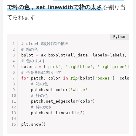
で枠の色，
set_linewidthで枠の太さ
を割り当
てられます
# step4 箱ひげ図の描画
# 箱の色
bplot 
=
 ax
.
boxplot
(
all_data
,
 labels
=
labels
,
 pa
# 色のリスト
colors 
=
[
'pink'
,
'lightblue'
,
'lightgreen'
]
# 色を各箱に割り当て
for
 patch
,
 color 
in
zip
(
bplot
[
'boxes'
]
,
 colors
# 箱の色
    patch
.
set_color
(
'white'
)
# 枠の色
    patch
.
set_edgecolor
(
color
)
# 枠の太さ
    patch
.
set_linewidth
(
3
)
plt
.
show
(
)