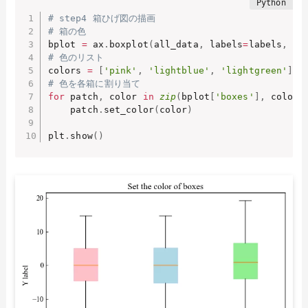
# step4 箱ひげ図の描画
# 箱の色
bplot 
=
 ax
.
boxplot
(
all_data
,
 labels
=
labels
,
 pa
# 色のリスト
colors 
=
[
'pink'
,
'lightblue'
,
'lightgreen'
]
# 色を各箱に割り当て
for
 patch
,
 color 
in
zip
(
bplot
[
'boxes'
]
,
 colors
    patch
.
set_color
(
color
)
plt
.
show
(
)