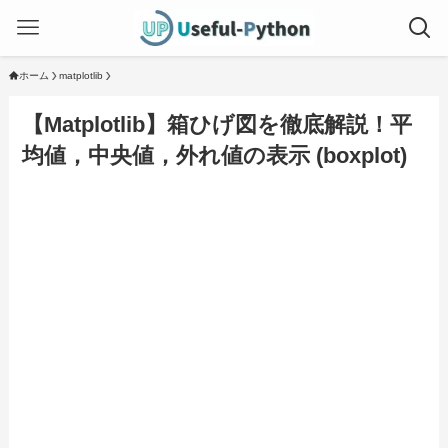
ホーム
matplotlib
【Matplotlib】箱ひげ図を徹底解説！平
均値，中央値，外れ値の表示 (boxplot)