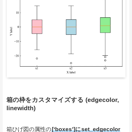
箱の枠をカスタマイズする (edgecolor,
linewidth)
箱ひげ図の属性の
[‘boxes’]に
set_edgecolor