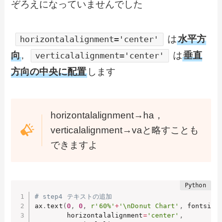
ぞろえになっていませんでした
は
水平方
horizontalalignment='center'
向
,
は
垂直
verticalalignment='center'
方向の中央に配置
します
horizontalalignment→ha，
verticalalignment→vaと略すことも
できますよ
# step4 テキストの追加
ax
.
text
(
0
,
0
,
r'60%'
+
'\nDonut Chart'
,
 fontsize
        horizontalalignment
=
'center'
,