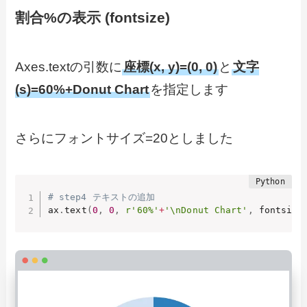
割合%の表示 (fontsize)
Axes.textの引数に
座標(x, y)=(0, 0)
と
文字
(s)=60%+Donut Chart
を指定します
さらにフォントサイズ=20としました
# step4 テキストの追加
ax
.
text
(
0
,
0
,
r'60%'
+
'\nDonut Chart'
,
 fontsize