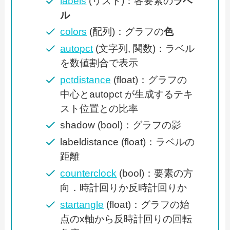
labels
(リスト)：各要素の
ラベ
ル
colors
(配列)：グラフの
色
autopct
(文字列, 関数)：ラベル
を数値割合で表示
pctdistance
(float)：グラフの
中心とautopct が生成するテキ
スト位置との比率
shadow (bool)：グラフの影
labeldistance (float)：ラベルの
距離
counterclock
(bool)：要素の方
向．時計回りか反時計回りか
startangle
(float)：グラフの始
点のx軸から反時計回りの回転