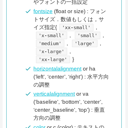
やフォントの一括設定
fontsize
(float or size) : フォン
トサイズ．数値もしくは，サ
イズ指定{
,
'xx-small'
,
,
'x-small'
'small'
,
,
'medium'
'large'
,
'x-large'
}
'xx-large'
horizontalalignment
or ha
(‘left’, ‘center’, ‘right’) : 水平方向
の調整
verticalalignment
or va
(‘baseline’, ‘bottom’, ‘center’,
‘center_baseline’, ‘top’) : 垂直
方向の調整
color
or c (color) : テキストの