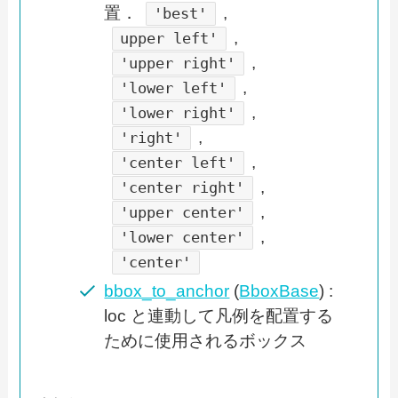
置．
,
'best'
,
upper left'
,
'upper right'
,
'lower left'
,
'lower right'
,
'right'
,
'center left'
,
'center right'
,
'upper center'
,
'lower center'
'center'
bbox_to_anchor
(
BboxBase
) :
loc と連動して凡例を配置する
ために使用されるボックス