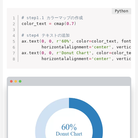
# step1.1 カラーマップの作成
color_text 
=
 cmap
(
0.7
)
# step4 テキストの追加
ax
.
text
(
0
,
0
,
r'60%'
,
 color
=
color_text
,
 fontsi
        horizontalalignment
=
'center'
,
 vertical
ax
.
text
(
0
,
0
,
r'Donut Chart'
,
 color
=
color_text
        horizontalalignment
=
'center'
,
 vertical