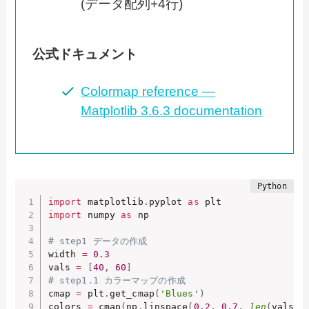
(データ配列+4行)
公式ドキュメント
Colormap reference —
Matplotlib 3.6.3 documentation
import
 matplotlib
.
pyplot 
as
import
 numpy 
as
 np

# step1 データの作成
width 
=
0.3
vals 
=
[
40
,
60
]
# step1.1 カラーマップの作成
cmap 
=
 plt
.
get_cmap
(
'Blues'
)
colors 
=
 cmap
(
np
.
linspace
(
0.2
,
0.7
,
len
(
vals
)
)