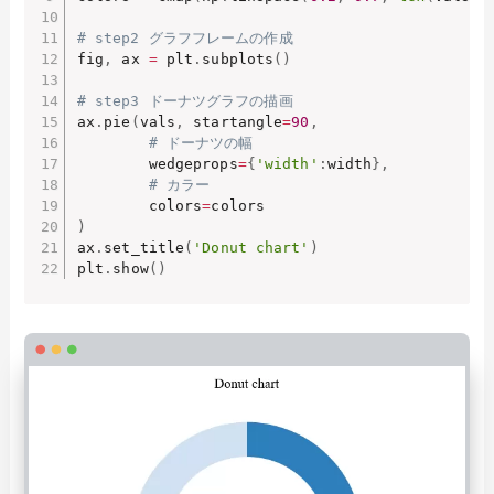
# step2 グラフフレームの作成
fig
,
 ax 
=
 plt
.
subplots
(
)
# step3 ドーナツグラフの描画
ax
.
pie
(
vals
,
 startangle
=
90
,
# ドーナツの幅
        wedgeprops
=
{
'width'
:
width
}
,
# カラー
        colors
=
)
ax
.
set_title
(
'Donut chart'
)
plt
.
show
(
)