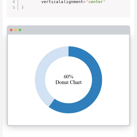
        verticalalignment
=
'center'
)