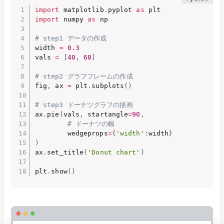
import
 matplotlib
.
pyplot 
as
import
 numpy 
as
 np

# step1 データの作成
width 
=
0.3
vals 
=
[
40
,
60
]
# step2 グラフフレームの作成
fig
,
 ax 
=
 plt
.
subplots
(
)
# step3 ドーナツグラフの描画
ax
.
pie
(
vals
,
 startangle
=
90
,
# ドーナツの幅
        wedgeprops
=
{
'width'
:
width
}
)
ax
.
set_title
(
'Donut chart'
)
plt
.
show
(
)