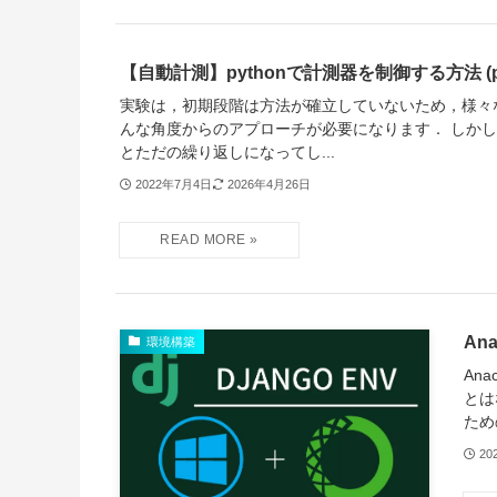
【自動計測】pythonで計測器を制御する方法 (py
実験は，初期段階は方法が確立していないため，様々
んな角度からのアプローチが必要になります． しか
とただの繰り返しになってし...
2022年7月4日
2026年4月26日
An
環境構築
An
とは
ため
20