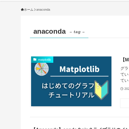
ホーム
anaconda
anaconda
– tag –
【M
matplotlib
グラ
てい
てい
20