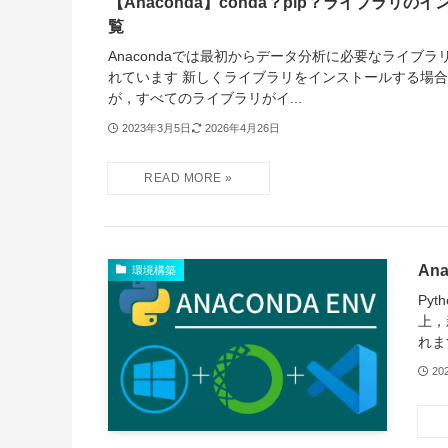
【Anaconda】conda？pip？ライブラリの
覧
Anacondaでは最初からデータ分析に必要なライブ
れています 新しくライブラリをインストールする場合は
が，すべてのライブラリがイ...
2023年3月5日
2026年4月26日
An
環境構築
Py
上，
れま
20