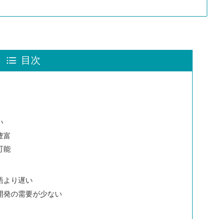
目次
い
豊富
可能
語より遅い
開発の需要が少ない