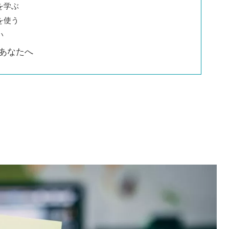
を学ぶ
を使う
い
るあなたへ