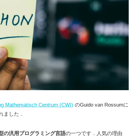
ing Mathematisch Centrum (CWI)
のGuido van Rossumに
れました．
型の汎用プログラミング言語
の一つです．人気の理由