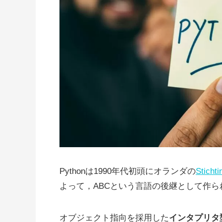
Pythonは1990年代初頭にオランダの
Sticht
よって，ABCという言語の後継として作ら
オブジェクト指向を採用した
インタプリタ